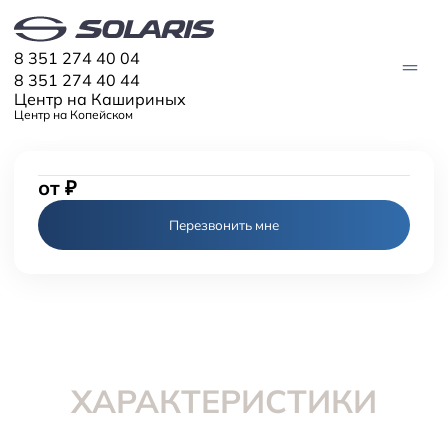
8 351 274 40 04
8 351 274 40 44
Центр на Кашириных
Центр на Копейском
от
₽
МОДЕЛИ
Solaris HC
Перезвонить мне
Solaris KRX
ЦИФРОВОЙ АВТОМОБИЛЬ
Solaris KRS
Solaris HS
ПОКУПАТЕЛЯМ
Кредит
Трейд-ин
СЕРВИС
Корпоративным клиентам
Запасные части
Оригинальные аксессуары
Запись на сервис
Тест-драйв
О ДИЛЕРЕ
Гарантия
Плати частями
ХАРАКТЕРИСТИКИ
Контакты
Руководства
Информация о дилере
Помощь на дорогах
Новости