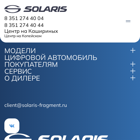
8 351 274 40 04
8 351 274 40 44
Центр на Кашириных
Центр на Копейском
МОДЕЛИ
ЦИФРОВОЙ АВТОМОБИЛЬ
МОДЕЛИ
ПОКУПАТЕЛЯМ
Solaris HC
СЕРВИС
Solaris KRX
ЦИФРОВОЙ АВТОМОБИЛЬ
О ДИЛЕРЕ
Solaris KRS
Solaris HS
ПОКУПАТЕЛЯМ
Кредит
Трейд-ин
СЕРВИС
client@solaris-fragment.ru
Корпоративным клиентам
Запасные части
Оригинальные аксессуары
Запись на сервис
Тест-драйв
О ДИЛЕРЕ
Гарантия
Плати частями
Контакты
Руководства
Информация о дилере
Помощь на дорогах
Новости